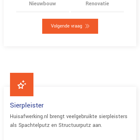
0
Nieuwbouw
Renovatie
5
Volgende vraag
0
5
0
5
Sierpleister
0
Huisafwerking.nl brengt veelgebruikte sierpleisters
als Spachtelputz en Structuurputz aan.