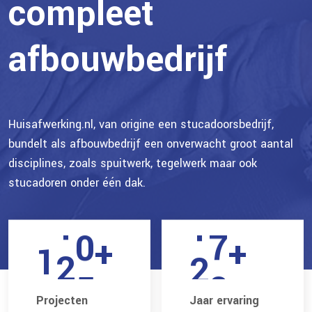
0
compleet
8
5
5
afbouwbedrijf
9
6
0
0
7
5
Huisafwerking.nl, van origine een stucadoorsbedrijf,
1
bundelt als afbouwbedrijf een onverwacht groot aantal
8
0
0
disciplines, zoals spuitwerk, tegelwerk maar ook
2
stucadoren onder één dak.
9
5
0
1
3
0
+
+
0
1
2
4
1
5
Projecten
Jaar ervaring