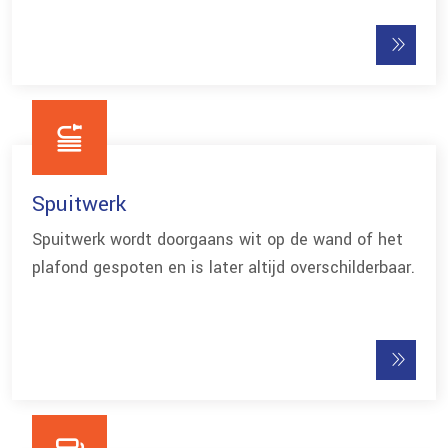
5
0
0
1
5
2
0
Spuitwerk
3
5
Spuitwerk wordt doorgaans wit op de wand of het
plafond gespoten en is later altijd overschilderbaar.
4
0
5
5
6
0