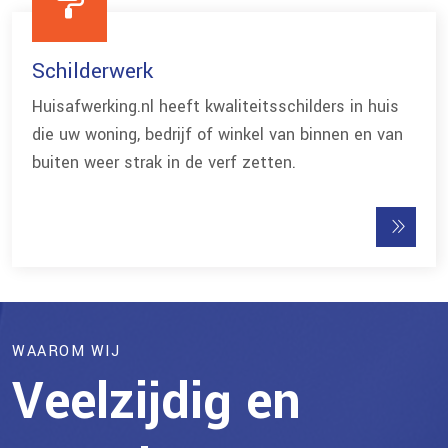
0
7
5
1
8
Schilderwerk
0
2
Huisafwerking.nl heeft kwaliteitsschilders in huis
9
5
die uw woning, bedrijf of winkel van binnen en van
3
buiten weer strak in de verf zetten.
0
0
4
1
5
5
2
0
6
WAAROM WIJ
3
5
Veelzijdig en
7
4