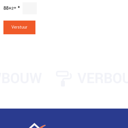
88
+
=
*
BOUW
VERBO