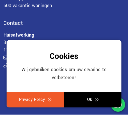
500 vakantie woningen
Contact
Huisafwerking
Breewijd 31
1132 LK Volendam
Cookies
info@huisafwerking.nl
0621705729
Wij gebruiken cookies om uw ervaring te
verbeteren!
© Copyright 2026 -
Huisafwerking
gerealiseerd door
Privacy Policy
Ok
Studioweb.nl