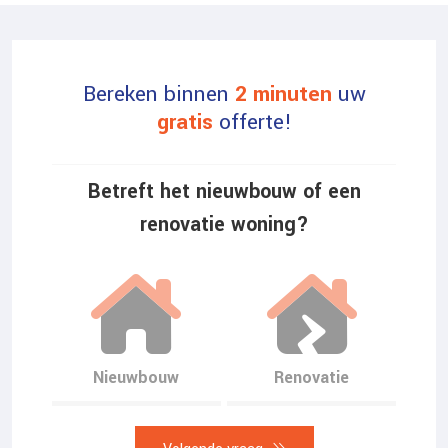
3
5
4
0
Bereken binnen
2 minuten
uw
5
5
gratis
offerte!
6
0
Betreft het nieuwbouw of een
0
renovatie woning?
7
5
1
8
0
2
9
5
Nieuwbouw
Renovatie
3
0
0