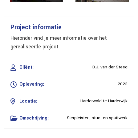
0
5
Project informatie
Hieronder vind je meer informatie over het
0
gerealiseerde project.
5
Cliënt:
B.J. van der Steeg
0
0
Oplevering:
2023
1
5
Locatie:
Harderwold te Harderwijk
2
0
Omschrijving:
Sierpleister-, stuc- en spuitwerk