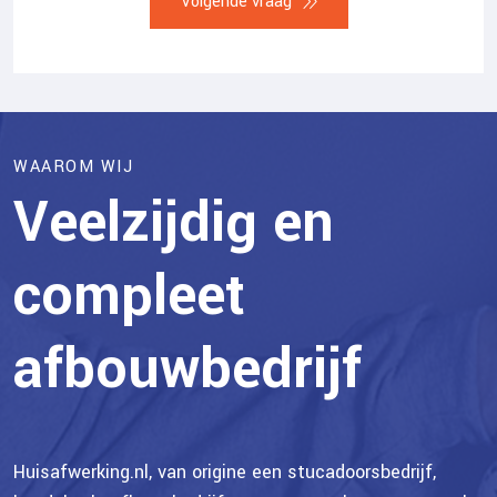
Volgende vraag
4
1
5
5
2
0
6
3
5
WAAROM WIJ
Veelzijdig en
7
4
0
compleet
8
5
5
9
afbouwbedrijf
6
0
0
7
5
Huisafwerking.nl, van origine een stucadoorsbedrijf,