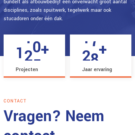
1
8
0
bundelt als afbouwbedrijf een onverwacht groot aantal
0
disciplines, zoals spuitwerk, tegelwerk maar ook
2
9
5
stucadoren onder één dak.
0
1
3
0
0
+
+
1
2
4
1
5
Projecten
Jaar ervaring
CONTACT
Vragen? Neem