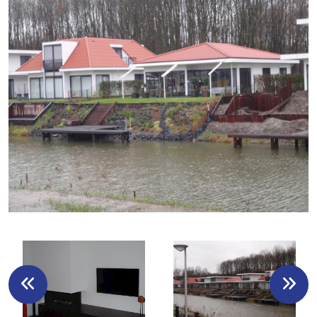
0
5
0
5